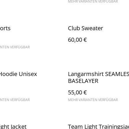
MEHR VARIANTEN VERFÜGBAR
orts
Club Sweater
60,00 €
ANTEN VERFÜGBAR
Hoodie Unisex
Langarmshirt SEAMLE
BASELAYER
55,00 €
ANTEN VERFÜGBAR
MEHR VARIANTEN VERFÜGBAR
ght Jacket
Team Light Trainingsja