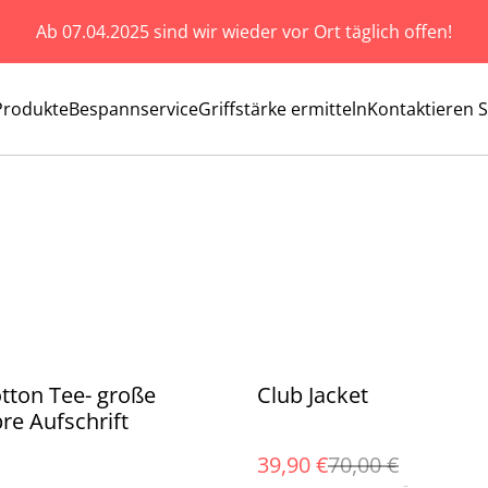
Ab 07.04.2025 sind wir wieder vor Ort täglich offen!
Produkte
Bespannservice
Griffstärke ermitteln
Kontaktieren S
%
tton Tee- große
Club Jacket
bre Aufschrift
39,90 €
70,00 €