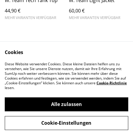
W. Team Tech Tank Top
W. Team Light Jacket
44,90 €
60,00 €
MEHR VARIANTEN VERFÜGBAR
MEHR VARIANTEN VERFÜGBAR
Cookies
Diese Website verwendet Cookies. Diese kleine Dateien helfen uns zu
Contact Us
Legal Terms
verstehen, wie Sie unsere Dienste nutzen, damit wir Ihre Erfahrung mit
Privacy Policy
Cookie Policy
SumUp noch weiter verbessern können. Sie können mehr über diese
Cookies erfahren und festlegen, wie sie verwendet werden, indem Sie auf
„Cookie-Einstellungen” klicken. Sie können auch unsere
Cookie-Richtlinie
lesen.
Alle zulassen
©
2026
Balls & More Tennis Store Leipzig
Cookie-Einstellungen
powered by