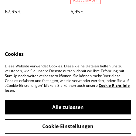
AUSVERKAUFT
67,95 €
6,95 €
Cookies
Diese Website verwendet Cookies. Diese kleine Dateien helfen uns zu
Contact Us
Legal Terms
verstehen, wie Sie unsere Dienste nutzen, damit wir Ihre Erfahrung mit
Privacy Policy
Cookie Policy
SumUp noch weiter verbessern können. Sie können mehr über diese
Cookies erfahren und festlegen, wie sie verwendet werden, indem Sie auf
„Cookie-Einstellungen” klicken. Sie können auch unsere
Cookie-Richtlinie
lesen.
Alle zulassen
©
2026
Balls & More Tennis Store Leipzig
Cookie-Einstellungen
powered by