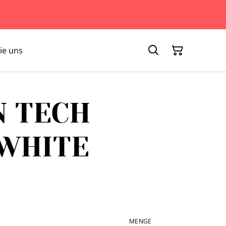
ie uns
N TECH
 WHITE
MENGE