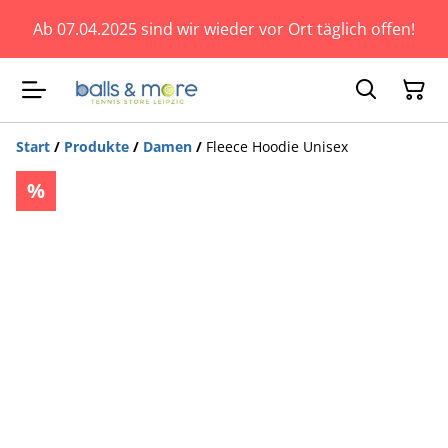
Ab 07.04.2025 sind wir wieder vor Ort täglich offen!
Start
/
Produkte
/
Damen
/
Fleece Hoodie Unisex
%